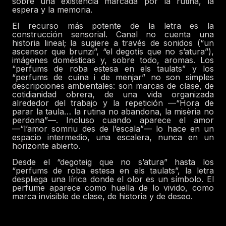
sobre una existencia marcada por la rutina, la
espera y la memoria.
El recurso más potente de la letra es la
construcción sensorial. Canal no cuenta una
historia lineal; la sugiere a través de sonidos (“un
ascensor que brunzi”, “el degotís que no s’atura”),
imágenes domésticas y, sobre todo, aromas. Los
“perfums de roba estesa en els taulats” y los
“perfums de cuina i de menjar” no son simples
descripciones ambientales: son marcas de clase, de
cotidianidad obrera, de una vida organizada
alrededor del trabajo y la repetición —“Hora de
parar la taula… la rutina no abandona, la misèria no
perdona”—. Incluso cuando aparece el amor
—“l’amor somriu des de l’escala”— lo hace en un
espacio intermedio, una escalera, nunca en un
horizonte abierto.
Desde el “degoteig que no s’atura” hasta los
“perfums de roba estesa en els taulats”, la letra
despliega una lírica donde el olor es un símbolo. El
perfume aparece como huella de lo vivido, como
marca invisible de clase, de historia y de deseo.