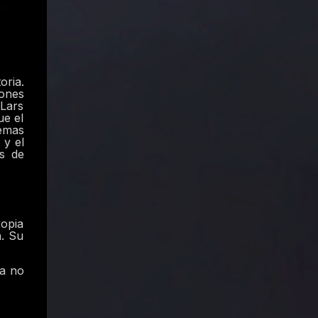
oria.
iones
 Lars
ue el
lemas
 y el
s de
ropia
n. Su
ra no