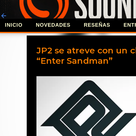
INICIO
NOVEDADES
RESEÑAS
ENT
REVISTA 
JP2 se atreve con un cl
“Enter Sandman”