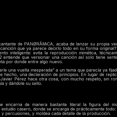
, cantante de PANØRÂMiCA, acaba de lanzar su propia ve
anción que ya parece decirlo todo en su forma original
o inteligente: evita la reproducción mimética, técnica
P2 entiende que versionar una canción así solo tiene senti
ieta por donde entre algo nuevo.
“darle una vuelta inesperada” a un tema que parecía ya fija
de hecho, una declaración de principios. En lugar de replic
ra, Javier Pérez hace otra cosa, con mucho respeto, sin r
ía y dándole su sello.
ue encarna de manera bastante literal la figura del mú
o estudio casero, donde se encarga de prácticamente todo:
 y percusiones, y moldea cada detalle de la producción.