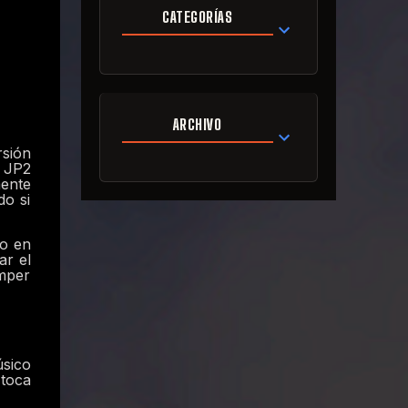
CATEGORÍAS
ARCHIVO
rsión
? JP2
mente
do si
do en
ar el
omper
sico
 toca