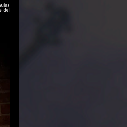
ulas
e del