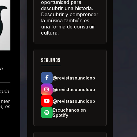
oportunidad para
descubrir una historia.
Descubrir y comprender
la música también es
una forma de construir
cultura.
SEGUINOS
n
@revistasoundloop
@revistasoundloop
Soria
nter
@revistasoundloop
m
, es
Escuchanos en
Spotify