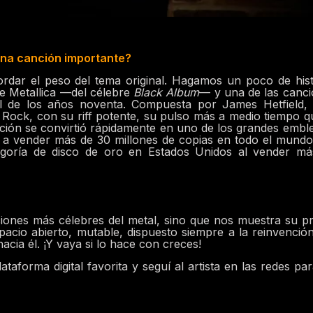
una canción importante?
ordar el peso del tema original. Hagamos un poco de hist
de Metallica —del célebre
Black Album
— y una de las canc
cal de los años noventa. Compuesta por James Hetfield,
Rock, con su riff potente, su pulso más a medio tiempo q
anción se convirtió rápidamente en uno de los grandes emb
ó a vender más de 30 millones de copias en todo el mundo
tegoría de disco de oro en Estados Unidos al vender má
iones más célebres del metal, sino que nos muestra su p
acio abierto, mutable, dispuesto siempre a la reinvenció
cia él. ¡Y vaya si lo hace con creces!
forma digital favorita y seguí al artista en las redes pa