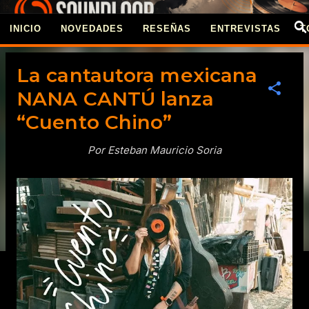
Ir al contenido principal
INICIO
NOVEDADES
RESEÑAS
ENTREVISTAS
T
REVISTA SOUNDLOO
La cantautora mexicana
NANA CANTÚ lanza
“Cuento Chino”
Por Esteban Mauricio Soria