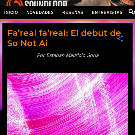
Ir al contenido principal
INICIO
NOVEDADES
RESEÑAS
ENTREVISTAS
T
REVISTA SOUNDLOO
Fa’real fa’real: El debut de
So Not Ai
Por Esteban Mauricio Soria