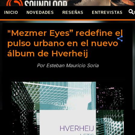
Ir al contenido principal
INICIO
NOVEDADES
RESEÑAS
ENTREVISTAS
T
REVISTA SOUNDLOO
"Mezmer Eyes” redefine el
pulso urbano en el nuevo
álbum de Hverheij
Por Esteban Mauricio Soria