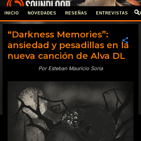
Ir al contenido principal
INICIO
NOVEDADES
RESEÑAS
ENTREVISTAS
T
REVISTA SOUNDLOO
“Darkness Memories”:
ansiedad y pesadillas en la
nueva canción de Alva DL
Por Esteban Mauricio Soria