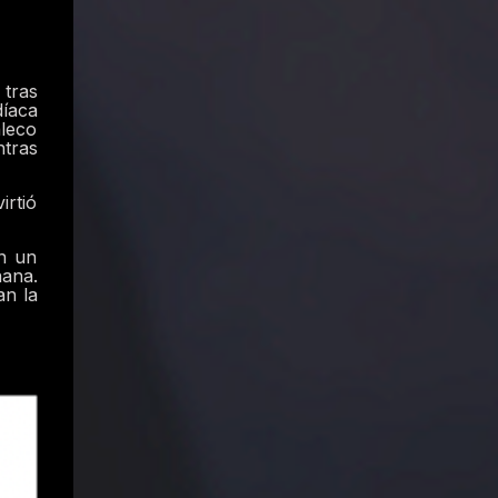
 tras
díaca
leco
ntras
irtió
n un
ñana.
an la