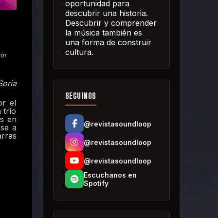
oportunidad para
descubrir una historia.
Descubrir y comprender
la música también es
una forma de construir
cultura.
in
Soria
SEGUINOS
or el
 trío
es en
@revistasoundloop
rse a
rras
@revistasoundloop
@revistasoundloop
Escuchanos en
Spotify