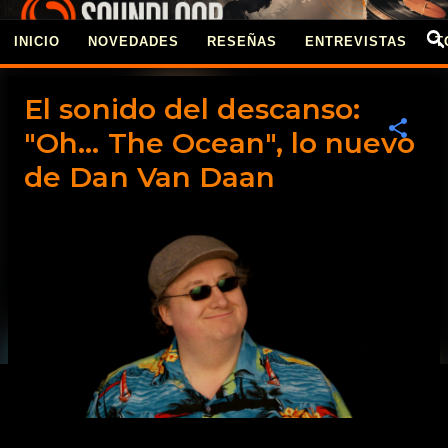
Ir al contenido principal
INICIO
NOVEDADES
RESEÑAS
ENTREVISTAS
T
REVISTA SOUNDLOO
El sonido del descanso:
"Oh… The Ocean", lo nuevo
de Dan Van Daan