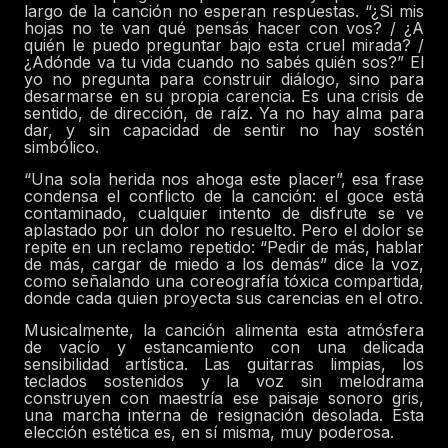
largo de la canción no esperan respuestas. “¿Si mis
hojas no te van qué pensás hacer con vos? / ¿A
quién le puedo preguntar bajo esta cruel mirada? /
¿Adónde va tu vida cuando no sabés quién sos?” El
yo no pregunta para construir diálogo, sino para
desarmarse en su propia carencia. Es una crisis de
sentido, de dirección, de raíz. Ya no hay alma para
dar, y sin capacidad de sentir no hay sostén
simbólico.
“Una sola herida nos ahoga este placer”, esa frase
condensa el conflicto de la canción: el goce está
contaminado, cualquier intento de disfrute se ve
aplastado por un dolor no resuelto. Pero el dolor se
repite en un reclamo repetido: “Pedir de más, hablar
de más, cargar de miedo a los demás” dice la voz,
como señalando una coreografía tóxica compartida,
donde cada quien proyecta sus carencias en el otro.
Musicalmente, la canción alimenta esta atmósfera
de vacío y estancamiento con una delicada
sensibilidad artística. Las guitarras limpias, los
teclados sostenidos y la voz sin melodrama
construyen con maestría ese paisaje sonoro gris,
una marcha interna de resignación desolada. Esta
elección estética es, en sí misma, muy poderosa.