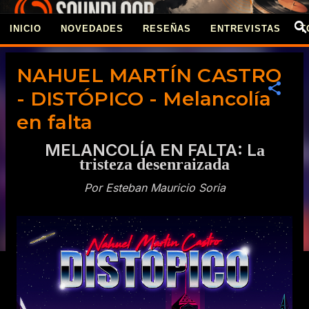
Ir al contenido principal
INICIO
NOVEDADES
RESEÑAS
ENTREVISTAS
T
REVISTA SOUNDLOO
NAHUEL MARTÍN CASTRO
- DISTÓPICO - Melancolía
en falta
MELANCOLÍA EN FALTA: L
a
tristeza desenraizada
Por Esteban Mauricio Soria