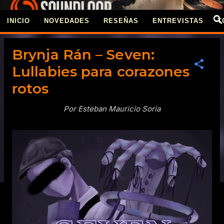
Ir al contenido principal
INICIO
NOVEDADES
RESEÑAS
ENTREVISTAS
T
REVISTA SOUNDLOO
Brynja Rán – Seven:
Lullabies para corazones
rotos
Por Esteban Mauricio Soria