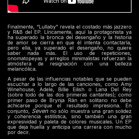
Finalmente, “Lullaby” revela el costado más jazzero
y R&B del EP. Líricamente, aquí la protagonista ya
ha superado la bronca del desengaño y la historia
de amor se cierra en que él intenta contactarla,
pero ella, ya superado el desengaño, no quiere
saber nada más. El uso de repeticiones,
onomatopeyas y arreglos minimalistas refuerzan la
atmósfera de resignación con una belleza
melancólica.
A pesar de las influencias notables que se pueden
escuchar a lo largo de las canciones, como Amy
Winehouse, Adele, Billie Eilish o Lana Del Rey
(sobre todo de las dos primeras cantantes); como
primer paso de Brynja Rán
en solitario no debe
achicarse porque el resultado impresiona. En
Seven
conjunto,
no sólo muestra una gran solidez
y coherencia estilística, sino también una gran
expresividad y paleta de colores musicales. Un EP
que deja huella y anticipa una carrera con mucho
por decir.