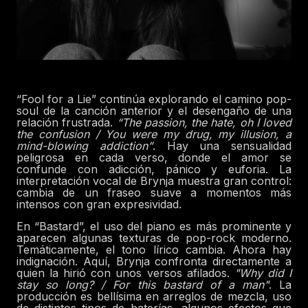
“Fool for a Lie” continúa explorando el camino pop-
soul de la canción anterior y el desengaño de una
relación frustrada.
“The passion, the hate, oh I loved
the confusion / You were my drug, my illusion, a
mind-blowing addiction”
.
Hay una sensualidad
peligrosa en cada verso, donde el amor se
confunde con adicción, pánico y euforia. La
interpretación vocal de Brynja muestra gran control:
cambia de un fraseo suave a momentos más
intensos con gran expresividad.
En “Bastard”, el uso del piano es más prominente y
aparecen algunas texturas de pop-rock moderno.
Temáticamente, el tono lírico cambia. Ahora hay
indignación. Aquí, Brynja confronta directamente a
quien la hirió con unos versos afilados.
"Why did I
stay so long? / For this bastard of a man"
.
La
producción es bellísima en arreglos de mezcla, uso
de distintos tipos de baterías, algunos efectos que